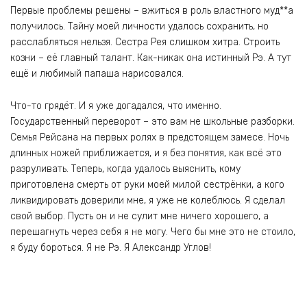
Первые проблемы решены – вжиться в роль властного муд**а
получилось. Тайну моей личности удалось сохранить, но
расслабляться нельзя. Сестра Рея слишком хитра. Строить
козни – её главный талант. Как-никак она истинный Рэ. А тут
ещё и любимый папаша нарисовался.
Что-то грядёт. И я уже догадался, что именно.
Государственный переворот – это вам не школьные разборки.
Семья Рейсана на первых ролях в предстоящем замесе. Ночь
длинных ножей приближается, и я без понятия, как всё это
разруливать. Теперь, когда удалось выяснить, кому
приготовлена смерть от руки моей милой сестрёнки, а кого
ликвидировать доверили мне, я уже не колеблюсь. Я сделал
свой выбор. Пусть он и не сулит мне ничего хорошего, а
перешагнуть через себя я не могу. Чего бы мне это не стоило,
я буду бороться. Я не Рэ. Я Александр Углов!