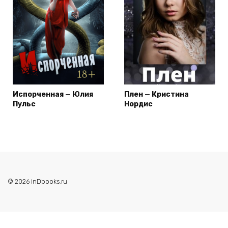
Испорченная — Юлия
Плен — Кристина
Пульс
Нордис
© 2026 inDbooks.ru