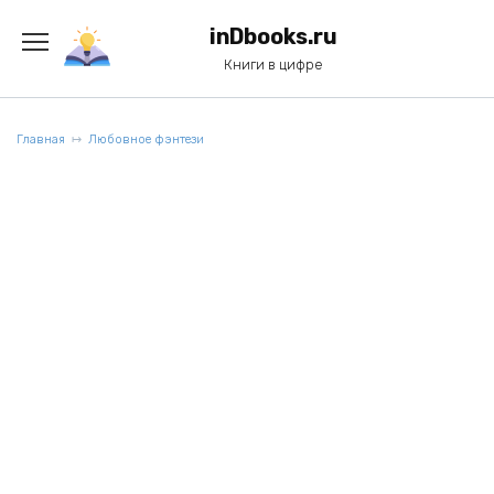
Перейти
к
inDbooks.ru
содержанию
Книги в цифре
Главная
Любовное фэнтези