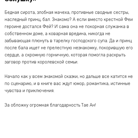
Бедная сирота, злобная мачеха, противные сводные сестры,
наследный принц, бал. Знакомо? А если вместо крестной Феи
героине достался Фей? И сама она не покорная служанка в
собственном доме, а коварная вредина, никогда не
забывающая плюнуть в тарелку господского супа. Да и принц
после бала ищет не прелестную незнакомку, покорившую его
сердце, а скромную горничную, которая помогла раскрыть
заговор против королевской семьи.
Начало как у всем знакомой сказки, но дальше все катится не
по сценарию, и в книге вас ждут юмор, романтика, истинные
чувства и приключения.
За обложку огромная благодарность Тае Ан!