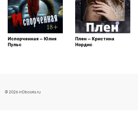
Испорченная — Юлия
Плен — Кристина
Пульс
Нордис
© 2026 inDbooks.ru