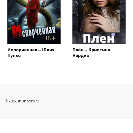
Испорченная — Юлия
Плен — Кристина
Пульс
Нордис
© 2026 inDbooks.ru