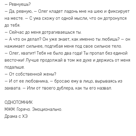
— Ревнуешь?
— Да, ревную, — Олег кладет ладонь мне на шею и фиксирует
на месте. — С ума схожу от одной мысли, что он дотронулся
до тебя.
— Сейчас до меня дотрагиваешься ты.
— А что он делал? Он уже знает, как именно ты любишь? — он
нажимает сильнее, подгибая меня под свое сильное тело.
— Олег, хватит! Тебя не было два года! Ты пропал без единой
весточки! Лучше продолжай в том же духе и держись от меня
подальше.
— От собственной жены?
— И от ее любовника, — бросаю ему в лицо, вырываясь из
захвата. — Или от твоего дублера, как ты его назвал.
ОДНОТОМНИК
МЖМ. Горячо. Эмоционально.
Драма с ХЭ