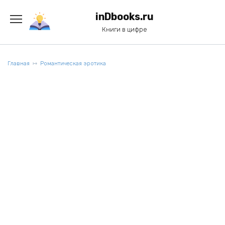
Перейти
к
inDbooks.ru
содержанию
Книги в цифре
Главная
Романтическая эротика