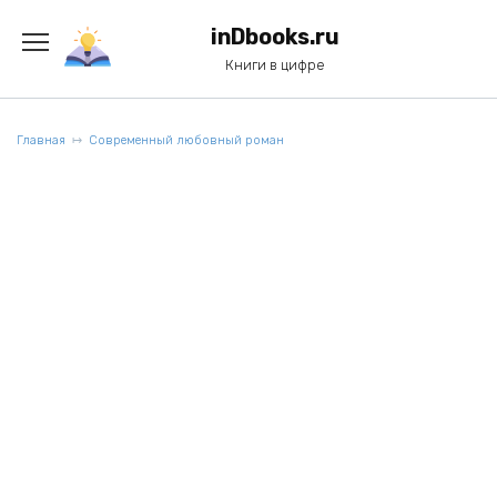
Перейти
к
inDbooks.ru
содержанию
Книги в цифре
Главная
Современный любовный роман