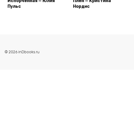
Испорченная — Юлия
Плен — Кристина
Пульс
Нордис
© 2026 inDbooks.ru