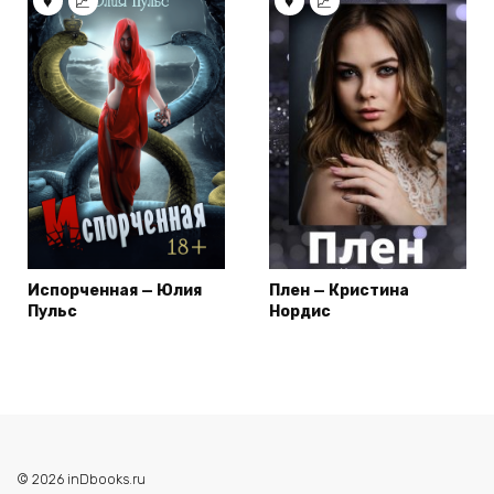
Испорченная — Юлия
Плен — Кристина
Пульс
Нордис
© 2026 inDbooks.ru