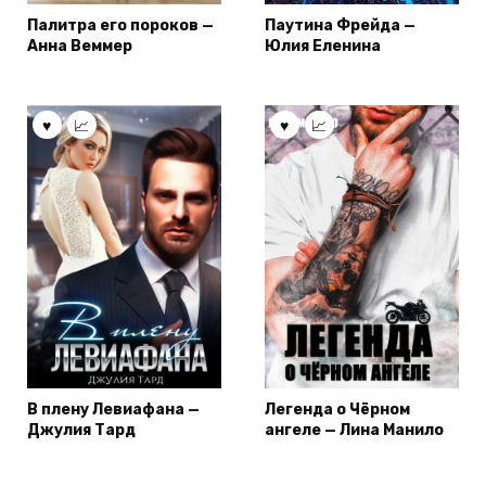
Палитра его пороков —
Паутина Фрейда —
Анна Веммер
Юлия Еленина
В плену Левиафана —
Легенда о Чёрном
Джулия Тард
ангеле — Лина Манило