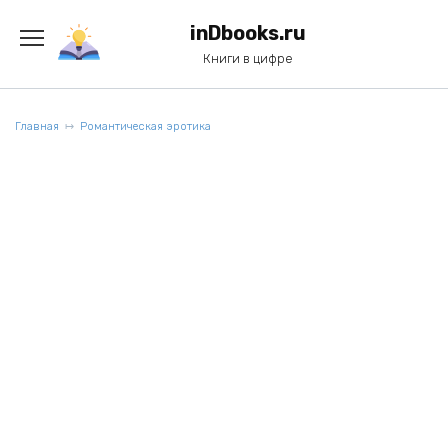
Перейти
к
inDbooks.ru
содержанию
Книги в цифре
Главная
Романтическая эротика