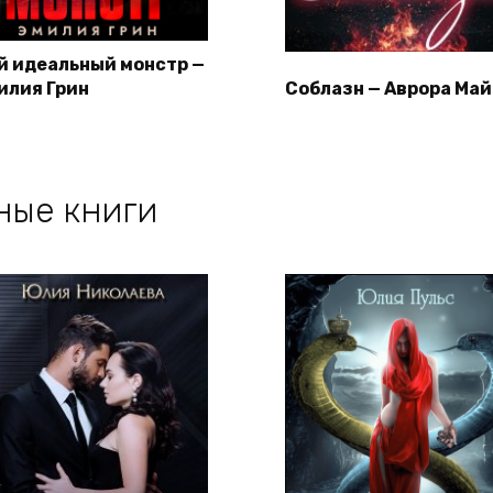
й идеальный монстр —
илия Грин
Соблазн — Аврора Ма
ные книги