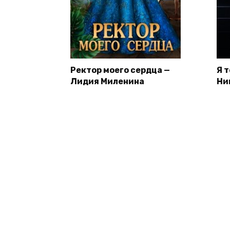
Ректор моего сердца —
Я 
Лидия Миленина
Ни