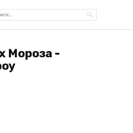
h
х Мороза -
роу