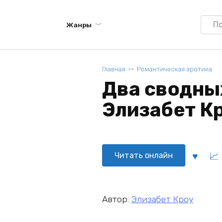
Searc
Жанры
for:
Главная
Романтическая эротика
Два сводны
Элизабет К
Читать онлайн
Автор:
Элизабет Кроу