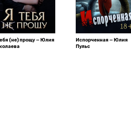
тебя (не) прощу — Юлия
Испорченная — Юлия
колаева
Пульс