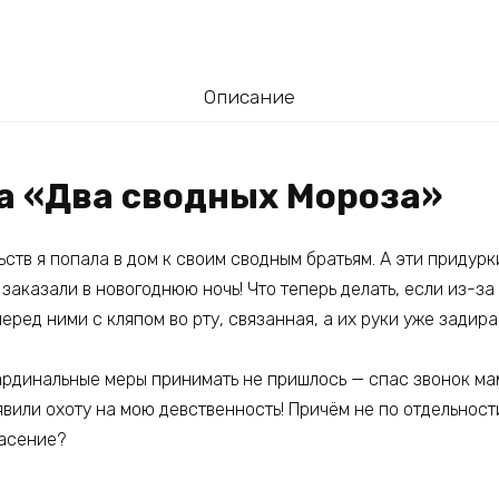
Описание
га «Два сводных Мороза»
ств я попала в дом к своим сводным братьям. А эти придурк
заказали в новогоднюю ночь! Что теперь делать, если из-за
еред ними с кляпом во рту, связанная, а их руки уже задир
кардинальные меры принимать не пришлось — спас звонок ма
явили охоту на мою девственность! Причём не по отдельности
пасение?