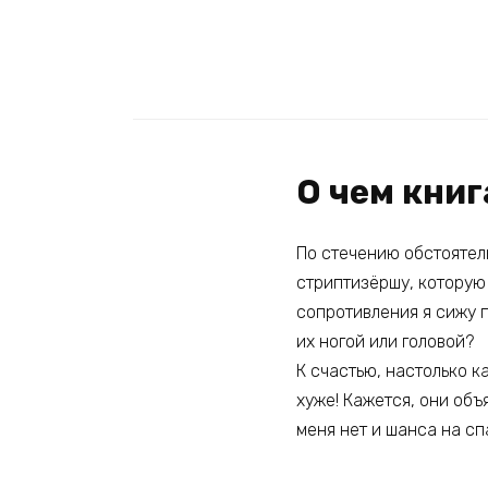
О чем кни
По стечению обстоятель
стриптизёршу, которую 
сопротивления я сижу п
их ногой или головой?
К счастью, настолько 
хуже! Кажется, они объ
меня нет и шанса на с