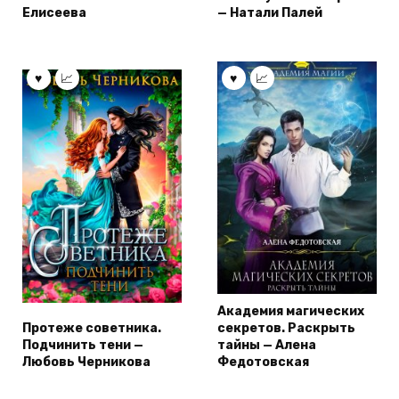
Елисеева
— Натали Палей
Академия магических
Протеже советника.
секретов. Раскрыть
Подчинить тени —
тайны — Алена
Любовь Черникова
Федотовская