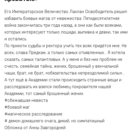
Его Императорское Величество Лаклан Освободитель решил
избавить боевых магов от невежества. Пятидесятилетняя
война закончилась три года назад, а они как были вояками,
которых интересуют только лошади, выпивка и девки, так ими
и остались.
По прихоти судьбы и ректора учить тех вояк придётся мне. Не
всех, слава Предкам, а только самых отъявленных… Я хотела
сказать, самых талантливых. А у меня и без них проблем не
счесть: семейная тайна, жених, брошенный у венчальной
чаши, брат, не брат, «обязательства непреодолимой силы»…
А тут ещё в Академии стали происходить странные вещи и
расследовать их взялся любимец покровителя нашей
Академии, тот самый брошенный жених.
#сбежавшая невеста
#боевой маг
#магическое расследование
# демон домашнего очага, дикий, но симпатишный
Обложка от Анны Завгородней