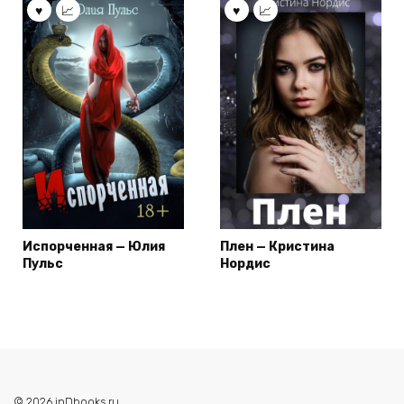
Испорченная — Юлия
Плен — Кристина
Пульс
Нордис
© 2026 inDbooks.ru