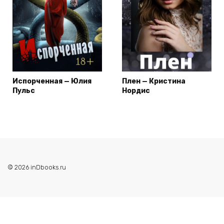
Испорченная — Юлия
Плен — Кристина
Пульс
Нордис
© 2026 inDbooks.ru