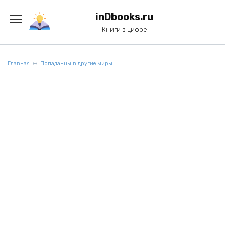
Перейти
к
inDbooks.ru
содержанию
Книги в цифре
Главная
Попаданцы в другие миры