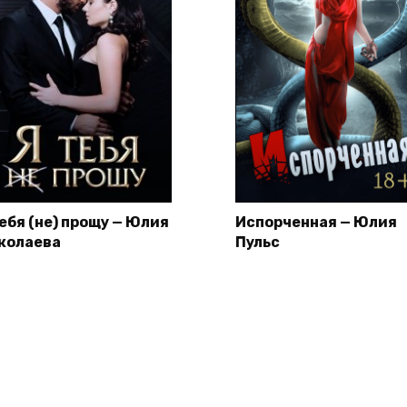
тебя (не) прощу — Юлия
Испорченная — Юлия
колаева
Пульс