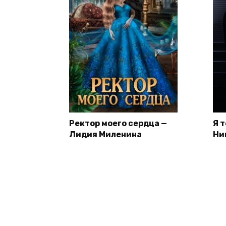
Ректор моего сердца —
Я 
Лидия Миленина
Ни