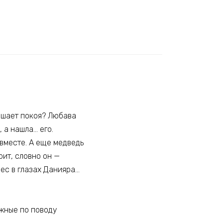
лишает покоя? Любава
 а нашла… его.
 вместе. А еще медведь
рит, словно он —
рес в глазах Данияра…
жные по поводу