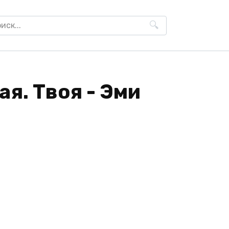
h
я. Твоя - Эми