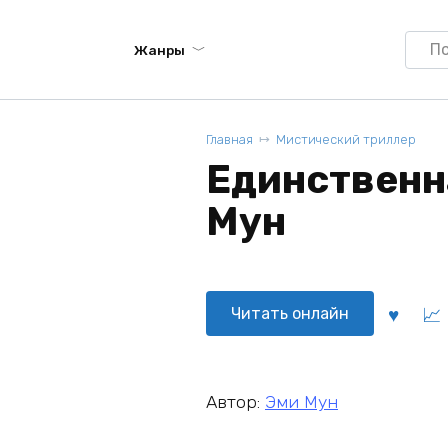
Searc
Жанры
for:
Главная
Мистический триллер
Единственна
Мун
Читать онлайн
Автор:
Эми Мун