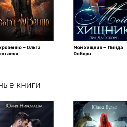
кровенно — Ольга
Мой хищник — Линда
ротаева
Осборн
ные книги