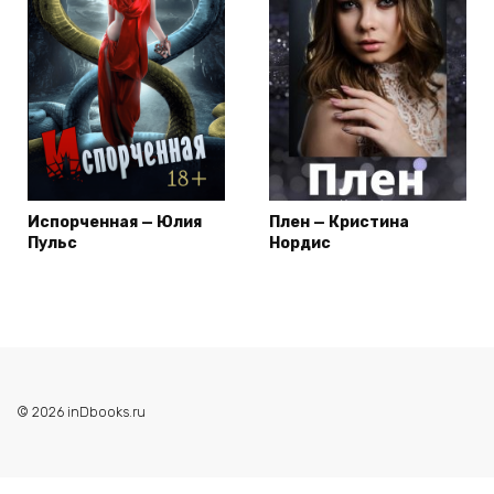
Испорченная — Юлия
Плен — Кристина
Пульс
Нордис
© 2026 inDbooks.ru