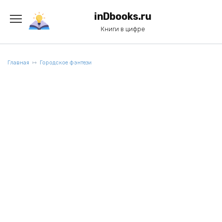
Перейти
к
inDbooks.ru
содержанию
Книги в цифре
Главная
Городское фэнтези