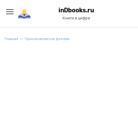
Перейти
к
inDbooks.ru
содержанию
Книги в цифре
Главная
Приключенческое фэнтези