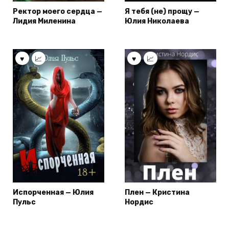
Ректор моего сердца —
Я тебя (не) прощу —
Лидия Миленина
Юлия Николаева
Испорченная — Юлия
Плен — Кристина
Пульс
Нордис