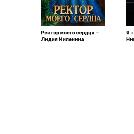
Ректор моего сердца —
Я 
Лидия Миленина
Ни