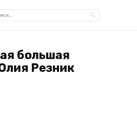
h
кая большая
Юлия Резник