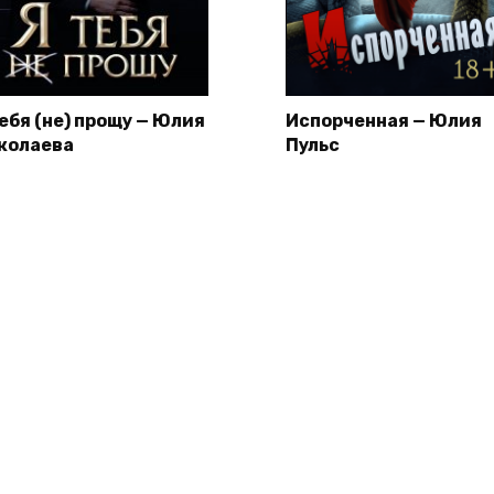
тебя (не) прощу — Юлия
Испорченная — Юлия
колаева
Пульс