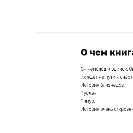
О чем кни
Он немолод и одинок. О
их ждет на пути к счас
История близнецов:
Руслан:
Тимур:
История очень откровен