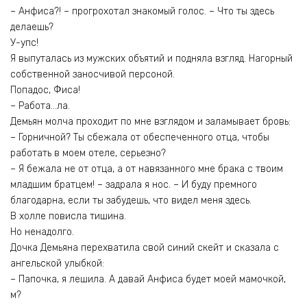
– Анфиса?! – прогрохотал знакомый голос. – Что ты здесь
делаешь?
У-упс!
Я выпуталась из мужских объятий и подняла взгляд. Нагорный
собственной заносчивой персоной.
Попадос, Фиса!
– Работа…ла.
Демьян молча проходит по мне взглядом и заламывает бровь:
– Горничной? Ты сбежала от обеспеченного отца, чтобы
работать в моем отеле, серьезно?
– Я бежала не от отца, а от навязанного мне брака с твоим
младшим братцем! – задрала я нос. – И буду премного
благодарна, если ты забудешь, что видел меня здесь.
В холле повисла тишина.
Но ненадолго.
Дочка Демьяна перехватила свой синий скейт и сказала с
ангельской улыбкой:
– Папочка, я лешила. А давай Анфиса будет моей мамочкой,
м?