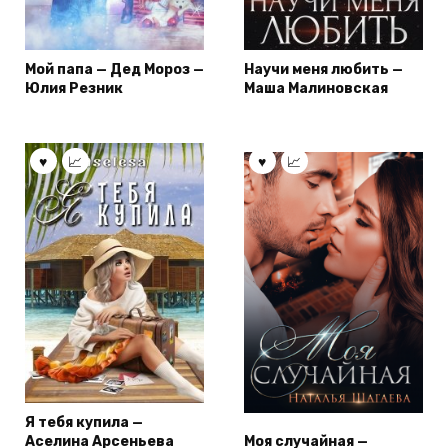
Мой папа — Дед Мороз —
Научи меня любить —
Юлия Резник
Маша Малиновская
Я тебя купила —
Аселина Арсеньева
Моя случайная —