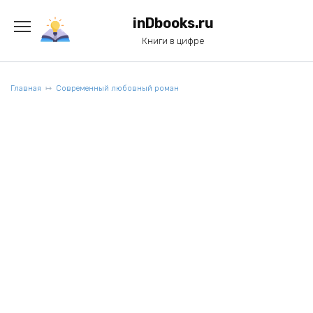
Перейти
к
inDbooks.ru
содержанию
Книги в цифре
Главная
Современный любовный роман