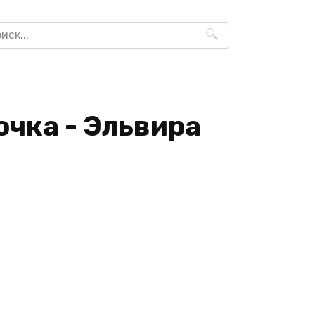
h
очка - Эльвира