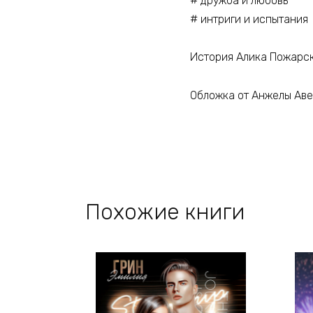
# дружба и любовь
# интриги и испытания
История Алика Пожарс
Обложка от Анжелы Ав
Похожие книги