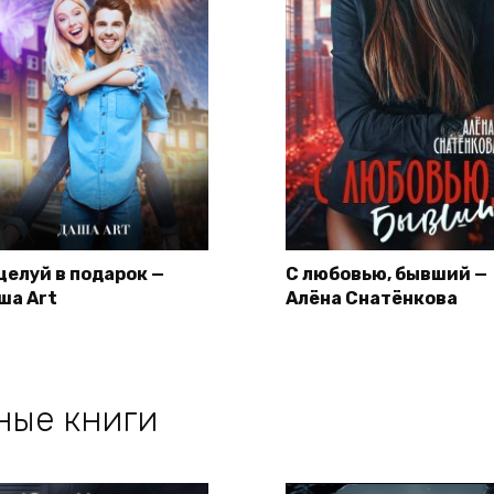
целуй в подарок —
С любовью, бывший —
ша Art
Алёна Снатёнкова
ные книги