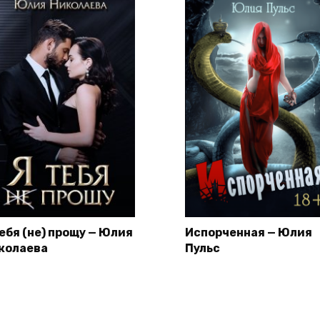
тебя (не) прощу — Юлия
Испорченная — Юлия
колаева
Пульс