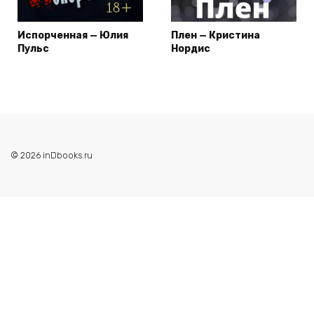
Испорченная — Юлия
Плен — Кристина
Пульс
Нордис
© 2026 inDbooks.ru