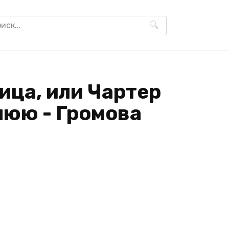
h
ица, или Чартер
нюю - Громова