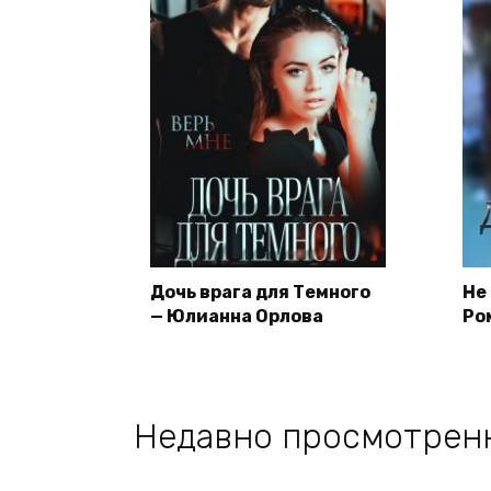
Дочь врага для Темного
Не
— Юлианна Орлова
Ро
Недавно просмотрен