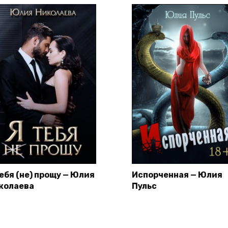
тебя (не) прощу — Юлия
Испорченная — Юлия
колаева
Пульс