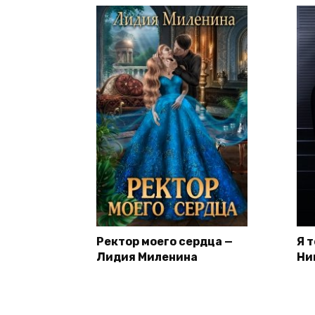
Ректор моего сердца —
Я 
Лидия Миленина
Ни