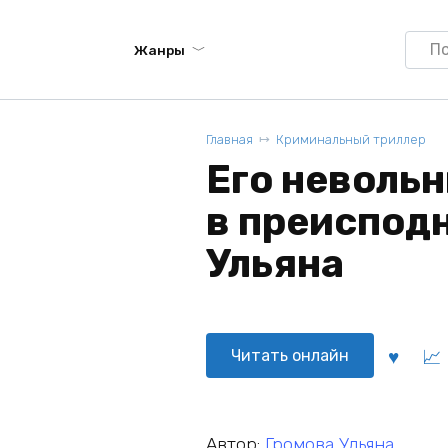
Searc
Жанры
for:
Главная
Криминальный триллер
Его невольн
в преиспод
Ульяна
Читать онлайн
Автор:
Громова Ульяна