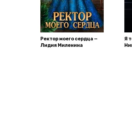
Ректор моего сердца —
Я 
Лидия Миленина
Ни