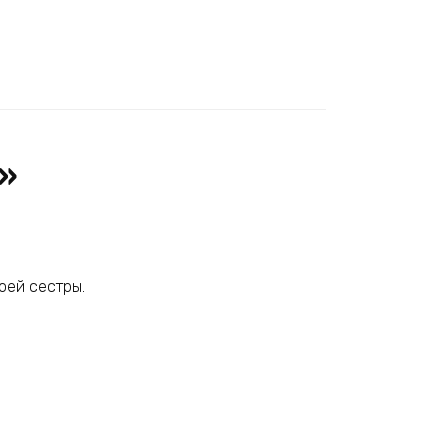
»
оей сестры.