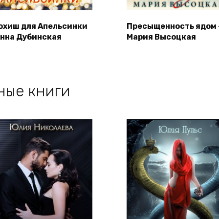
охиш для Апельсинки
Пресыщенность ядом
Анна Дубинская
Мария Высоцкая
ные книги