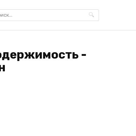
h
одержимость -
н