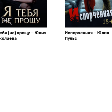
тебя (не) прощу — Юлия
Испорченная — Юлия
колаева
Пульс