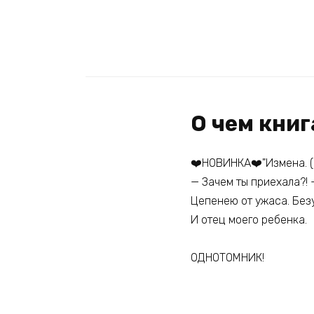
О чем кни
❤️НОВИНКА❤️"Измена. (н
— Зачем ты приехала?! 
Цепенею от ужаса. Безу
И отец моего ребенка.
ОДНОТОМНИК!