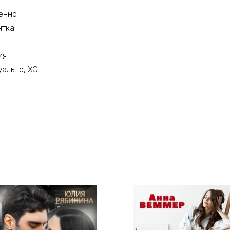
енно
нтка
ия
уально, ХЭ