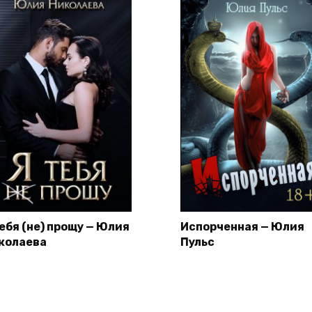
тебя (не) прощу — Юлия
Испорченная — Юлия
колаева
Пульс