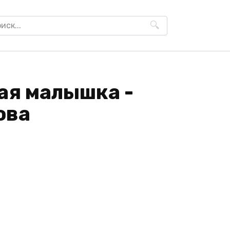
h
ая малышка -
ова