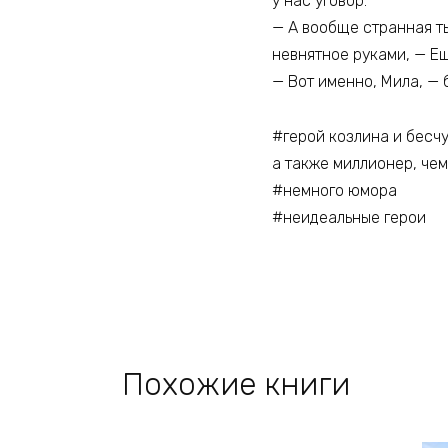
у нас уговор.
— А вообще странная ты
невнятное руками, — Ещ
— Вот именно, Мила, — 
#герой козлина и бесч
а также миллионер, че
#немного юмора
#неидеальные герои
Похожие книги