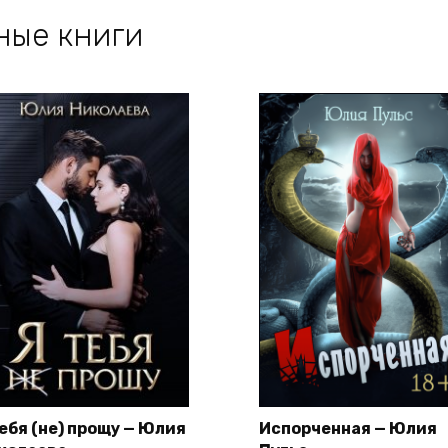
ные книги
тебя (не) прощу — Юлия
Испорченная — Юлия