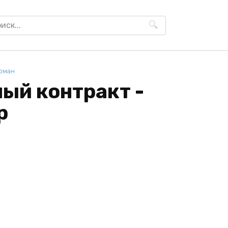
h
оман
ый контракт -
р