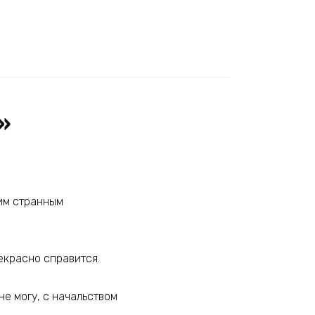
»
оим странным
рекрасно справится.
не могу, с начальством