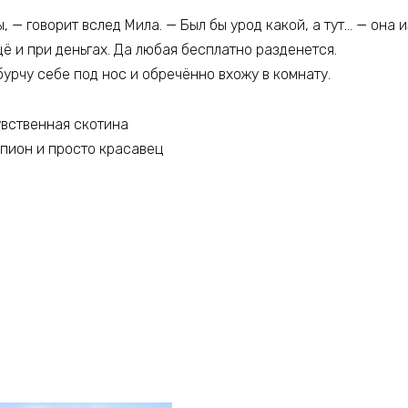
, — говорит вслед Мила. — Был бы урод какой, а тут… — она 
ё и при деньгах. Да любая бесплатно разденется.
бурчу себе под нос и обречённо вхожу в комнату.
увственная скотина
мпион и просто красавец