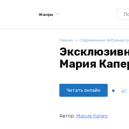
Searc
Жанры
for:
Главная
Современный любовный р
Эксклюзивн
Мария Капе
Читать онлайн
Автор:
Мария Капер