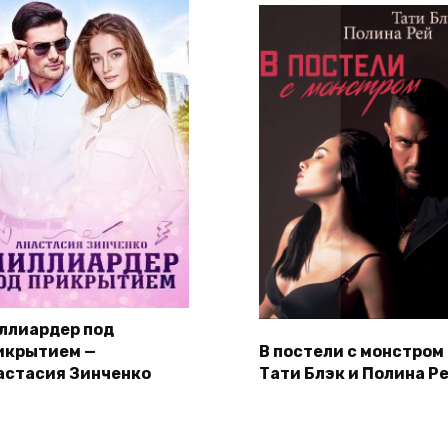
ллиардер под
икрытием —
В постели с монстром
астасия Зинченко
Тати Блэк и Полина Р