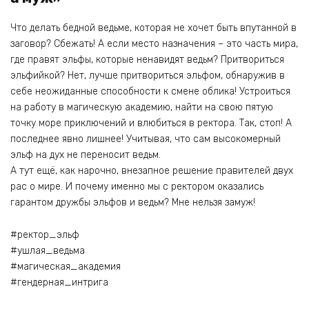
Что делать бедной ведьме, которая не хочет быть впутанной в
заговор? Сбежать! А если место назначения – это часть мира,
где правят эльфы, которые ненавидят ведьм? Притвориться
эльфийкой? Нет, лучше притвориться эльфом, обнаружив в
себе неожиданные способности к смене облика! Устроиться
на работу в магическую академию, найти на свою пятую
точку море приключений и влюбиться в ректора. Так, стоп! А
последнее явно лишнее! Учитывая, что сам высокомерный
эльф на дух не переносит ведьм.
А тут ещё, как нарочно, внезапное решение правителей двух
рас о мире. И почему именно мы с ректором оказались
гарантом дружбы эльфов и ведьм? Мне нельзя замуж!
#ректор_эльф
#ушлая_ведьма
#магическая_академия
#гендерная_интрига