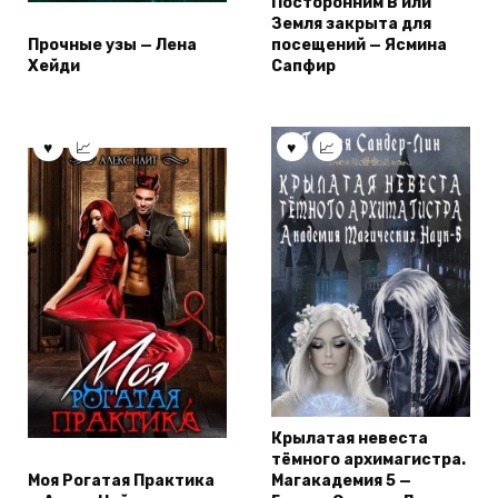
Посторонним В или
Земля закрыта для
Прочные узы — Лена
посещений — Ясмина
Хейди
Сапфир
Крылатая невеста
тёмного архимагистра.
Моя Рогатая Практика
Магакадемия 5 —