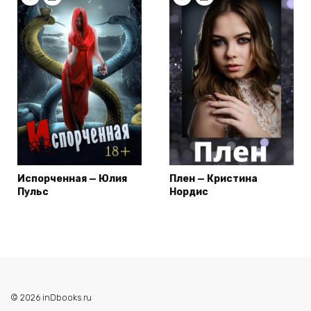
Испорченная — Юлия
Плен — Кристина
Пульс
Нордис
© 2026 inDbooks.ru