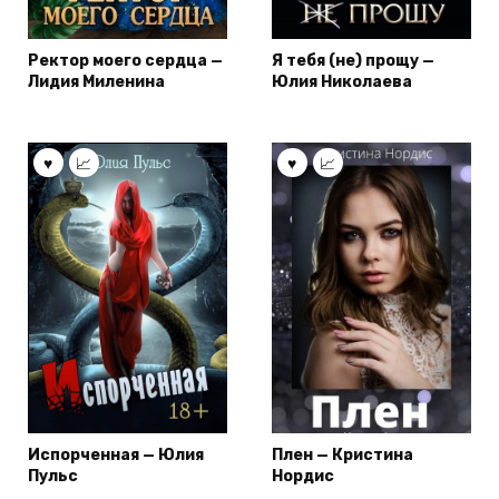
Ректор моего сердца —
Я тебя (не) прощу —
Лидия Миленина
Юлия Николаева
Испорченная — Юлия
Плен — Кристина
Пульс
Нордис