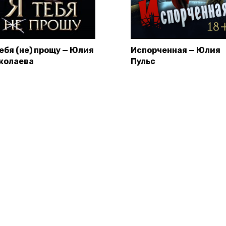
тебя (не) прощу — Юлия
Испорченная — Юлия
колаева
Пульс