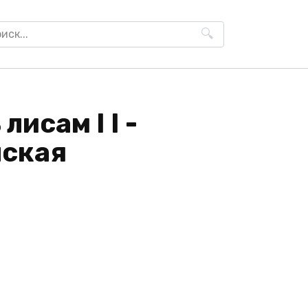
h
лисам I I -
нская