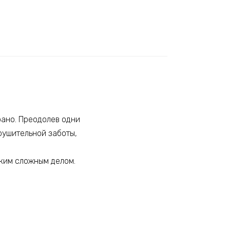
рано. Преодолев одни
рушительной заботы,
аким сложным делом.