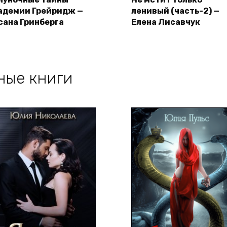
адемии Грейридж —
ленивый (часть-2) —
сана Гринберга
Елена Лисавчук
ные книги