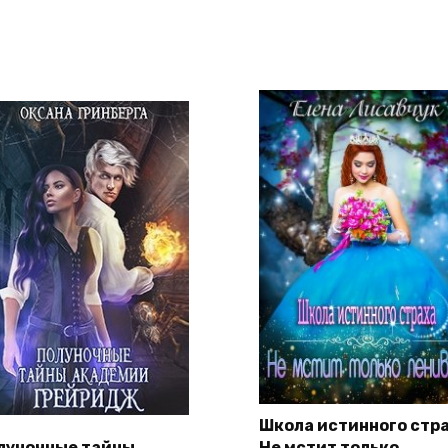
Школа истинного стра
луночные тайны
Не мстит только