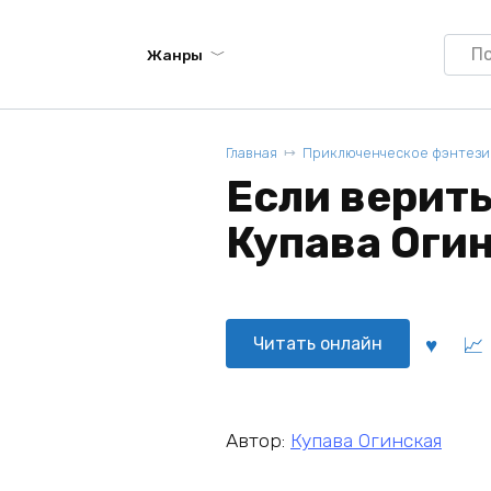
Searc
Жанры
for:
Главная
Приключенческое фэнтези
Если верить 
Купава Оги
Читать онлайн
Автор:
Купава Огинская