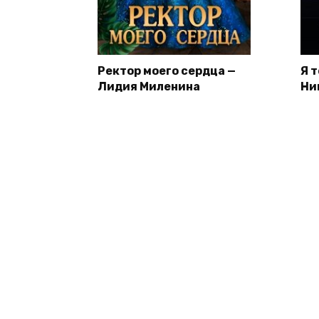
Ректор моего сердца —
Я 
Лидия Миленина
Ни