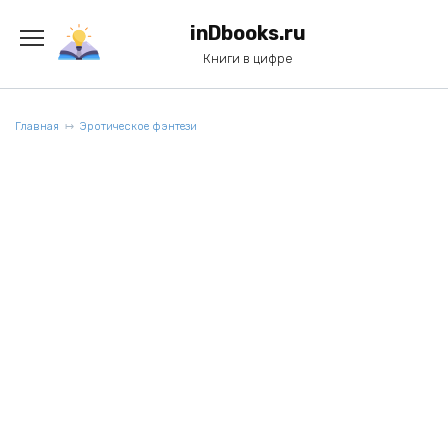
Перейти
к
inDbooks.ru
содержанию
Книги в цифре
Главная
Эротическое фэнтези