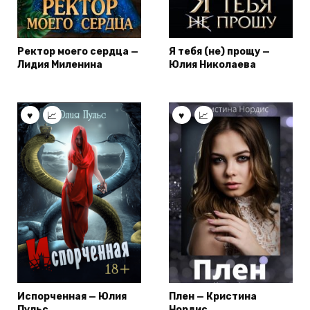
Ректор моего сердца —
Я тебя (не) прощу —
Лидия Миленина
Юлия Николаева
Испорченная — Юлия
Плен — Кристина
Пульс
Нордис