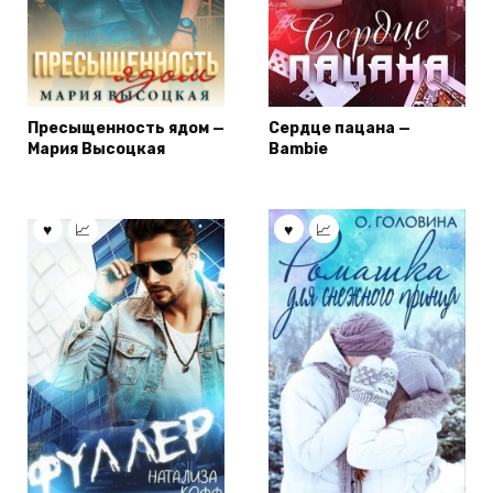
Пресыщенность ядом —
Сердце пацана —
Мария Высоцкая
Bambie