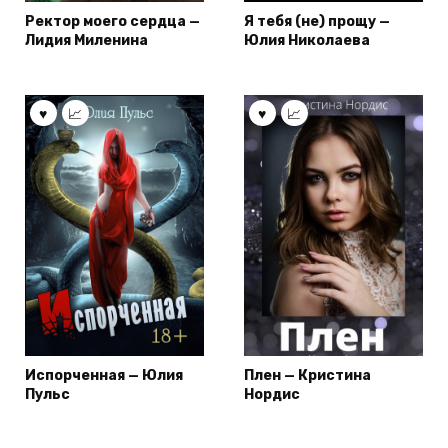
Ректор моего сердца —
Я тебя (не) прощу —
Лидия Миленина
Юлия Николаева
Испорченная — Юлия
Плен — Кристина
Пульс
Нордис