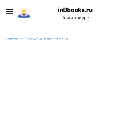
Перейти
к
inDbooks.ru
содержанию
Книги в цифре
Главная
Попаданцы в другие миры