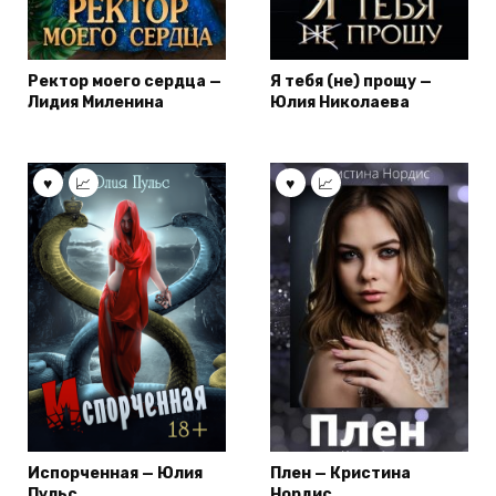
Ректор моего сердца —
Я тебя (не) прощу —
Лидия Миленина
Юлия Николаева
Испорченная — Юлия
Плен — Кристина
Пульс
Нордис