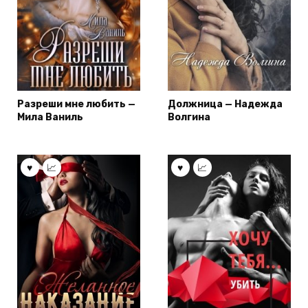
Разреши мне любить —
Должница — Надежда
Мила Ваниль
Волгина