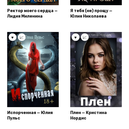
Ректор моего сердца —
Я тебя (не) прощу —
Лидия Миленина
Юлия Николаева
Испорченная — Юлия
Плен — Кристина
Пульс
Нордис