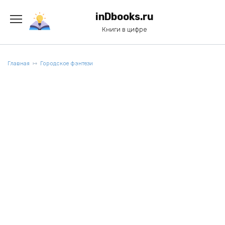
Перейти
к
inDbooks.ru
содержанию
Книги в цифре
Главная
Городское фэнтези