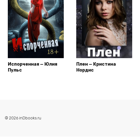
Испорченная — Юлия
Плен — Кристина
Пульс
Нордис
© 2026 inDbooks.ru