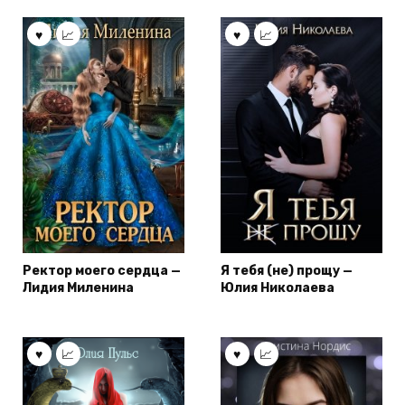
Ректор моего сердца —
Я тебя (не) прощу —
Лидия Миленина
Юлия Николаева