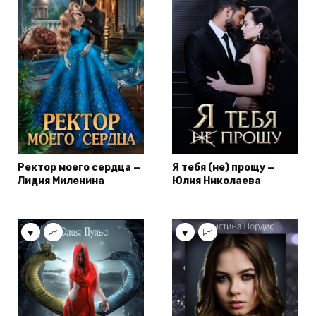
Ректор моего сердца —
Я тебя (не) прощу —
Лидия Миленина
Юлия Николаева