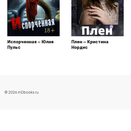
Испорченная — Юлия
Плен — Кристина
Пульс
Нордис
© 2026 inDbooks.ru