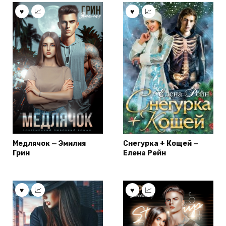
Медлячок — Эмилия
Снегурка + Кощей —
Грин
Елена Рейн