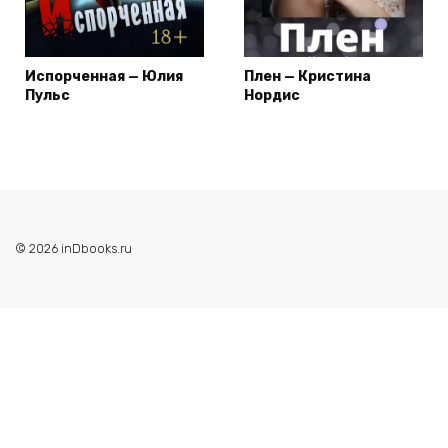
Испорченная — Юлия
Плен — Кристина
Пульс
Нордис
© 2026 inDbooks.ru