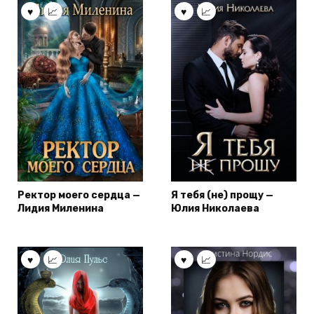
Ректор моего сердца —
Я тебя (не) прощу —
Лидия Миленина
Юлия Николаева