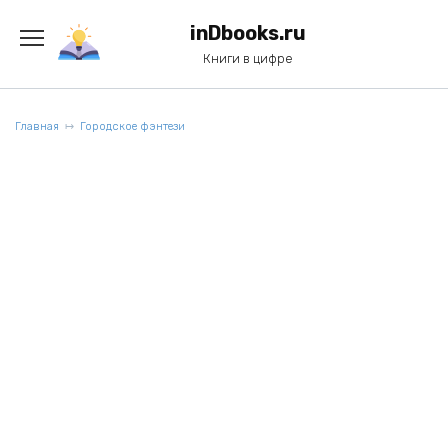
Перейти
к
inDbooks.ru
содержанию
Книги в цифре
Главная
Городское фэнтези