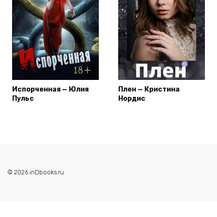
Испорченная — Юлия
Плен — Кристина
Пульс
Нордис
© 2026 inDbooks.ru