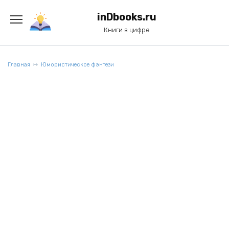
Перейти
к
inDbooks.ru
содержанию
Книги в цифре
Главная
Юмористическое фэнтези