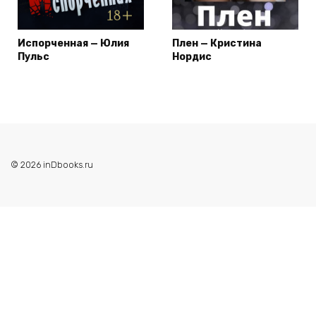
Испорченная — Юлия
Плен — Кристина
Пульс
Нордис
© 2026 inDbooks.ru