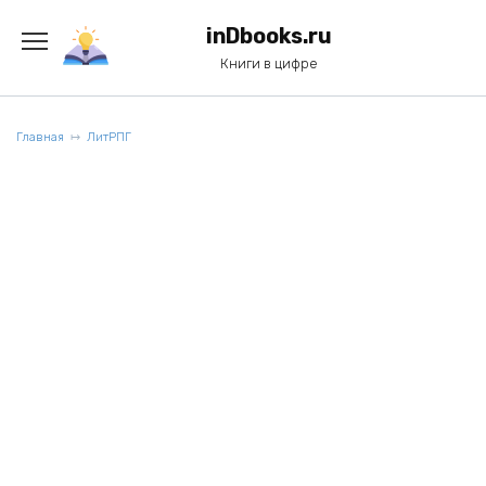
Перейти
к
inDbooks.ru
содержанию
Книги в цифре
Главная
ЛитРПГ