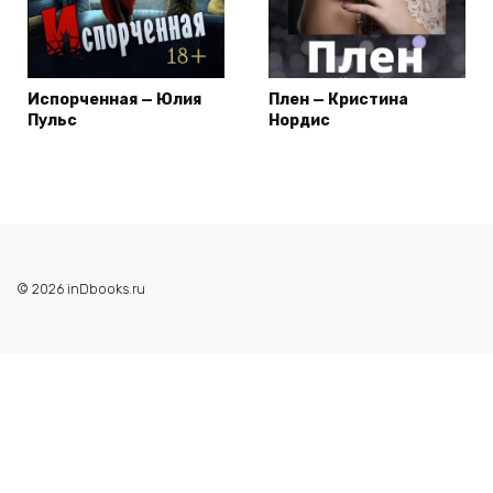
Испорченная — Юлия
Плен — Кристина
Пульс
Нордис
© 2026 inDbooks.ru