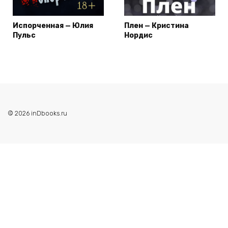
Испорченная — Юлия
Плен — Кристина
Пульс
Нордис
© 2026 inDbooks.ru