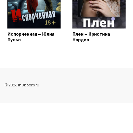
Испорченная — Юлия
Плен — Кристина
Пульс
Нордис
© 2026 inDbooks.ru