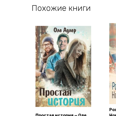
Похожие книги
Ро
Простая история — Оле
Но