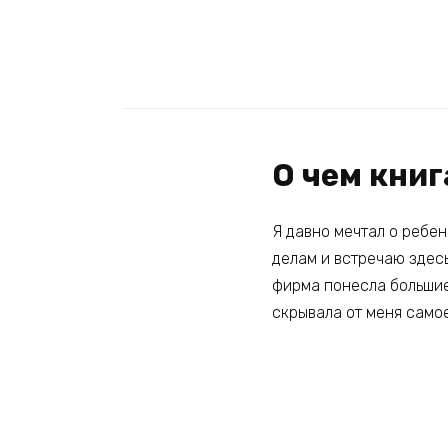
О чем книг
Я давно мечтал о ребен
делам и встречаю здес
фирма понесла большие 
скрывала от меня само