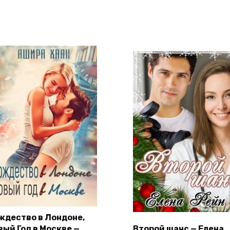
ждество в Лондоне,
вый Год в Москве —
Второй шанс — Елена