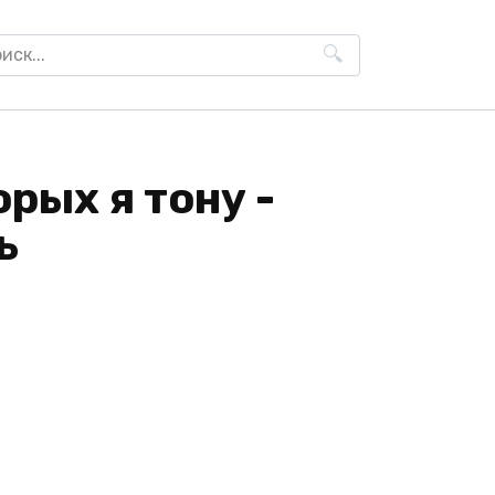
h
н
орых я тону -
ь