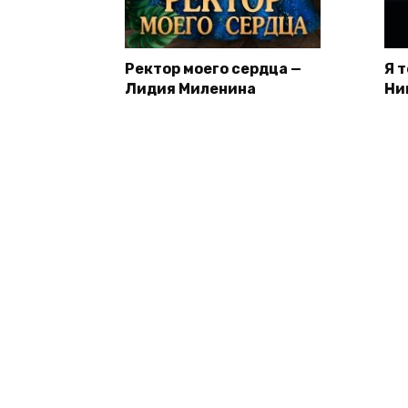
Ректор моего сердца —
Я 
Лидия Миленина
Ни