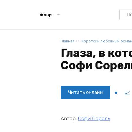
Searc
Жанры
for:
Главная
Короткий любовный рома
Глаза, в кот
Софи Сорел
Читать онлайн
Автор:
Софи Сорель