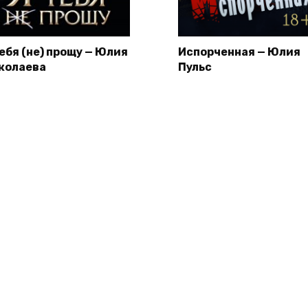
тебя (не) прощу — Юлия
Испорченная — Юлия
колаева
Пульс