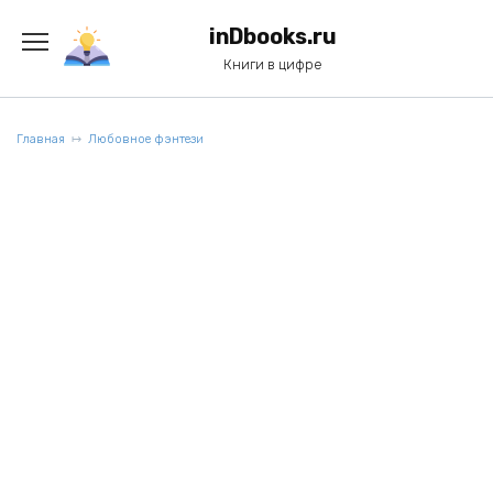
Перейти
к
inDbooks.ru
содержанию
Книги в цифре
Главная
Любовное фэнтези