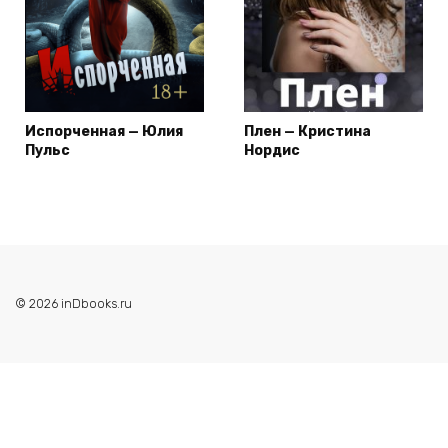
Испорченная — Юлия
Плен — Кристина
Пульс
Нордис
© 2026 inDbooks.ru