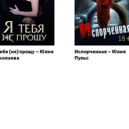
тебя (не) прощу — Юлия
Испорченная — Юлия
колаева
Пульс