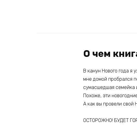
О чем кни
В канун Нового года я у
мне домой пробрался п
сумасшедшая семейка и
Похоже, эти новогодни
А как вы провели свой 
ОСТОРОЖНО! БУДЕТ ГО