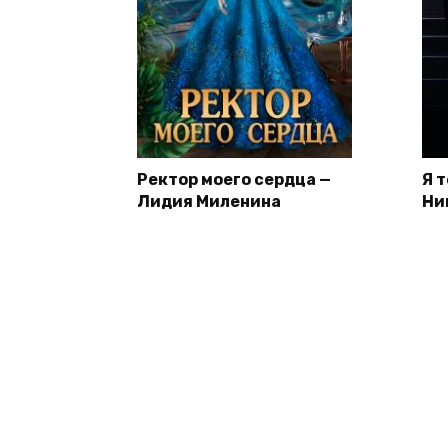
Ректор моего сердца —
Я 
Лидия Миленина
Ни