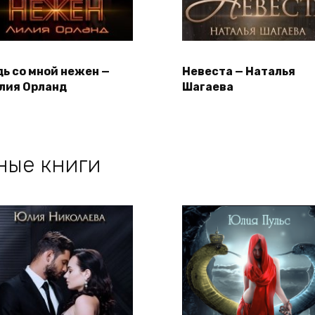
дь со мной нежен —
Невеста — Наталья
лия Орланд
Шагаева
ные книги