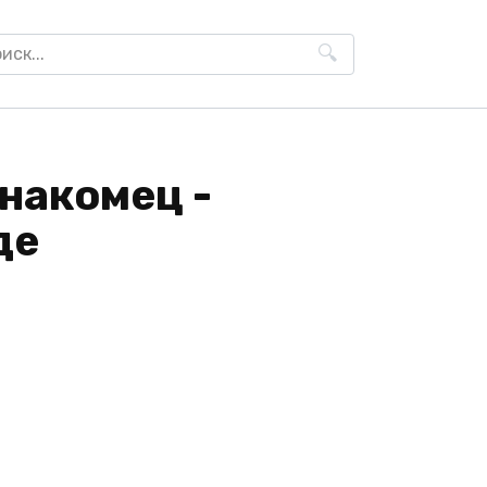
h
накомец -
де