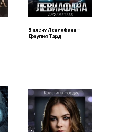
В плену Левиафана —
Джулия Тард