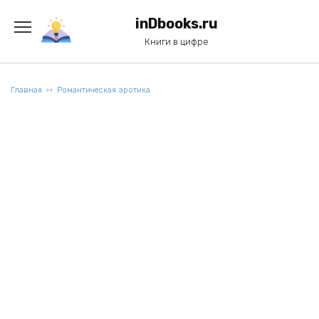
Перейти
к
inDbooks.ru
содержанию
Книги в цифре
Главная
Романтическая эротика