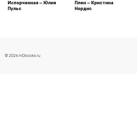
Испорченная — Юлия
Плен — Кристина
Пульс
Нордис
© 2026 inDbooks.ru