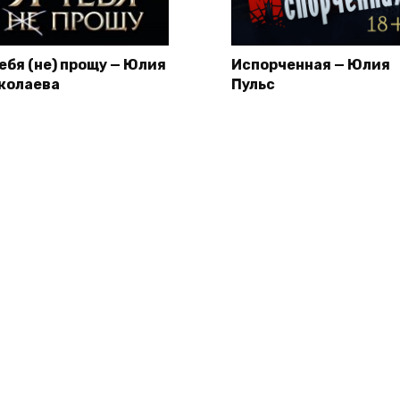
тебя (не) прощу — Юлия
Испорченная — Юлия
колаева
Пульс