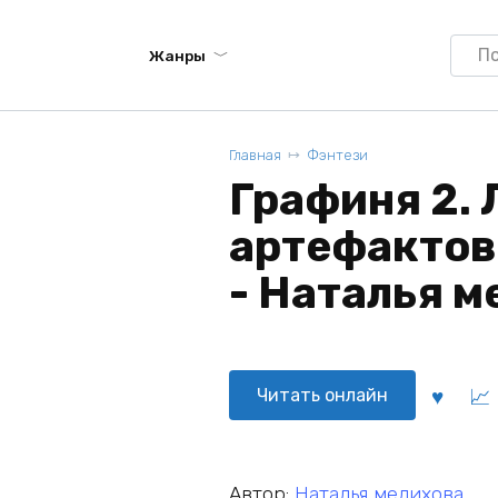
Searc
Жанры
for:
Главная
Фэнтези
Графиня 2. 
артефактов
- Наталья м
Читать онлайн
Автор:
Наталья мелихова