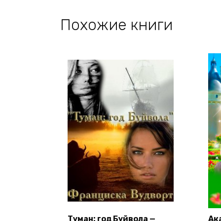
Похожие книги
Туман: год Буйвола —
Ак