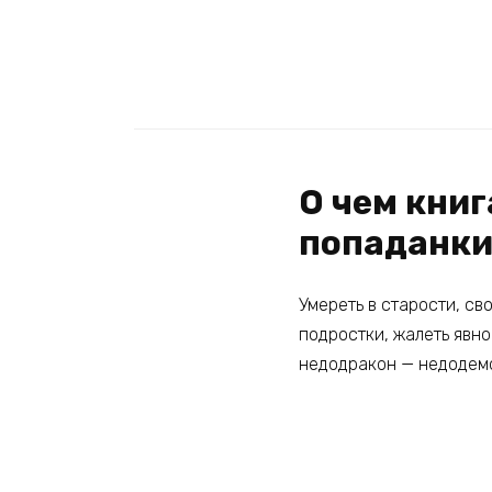
О чем книг
попаданк
Умереть в старости, св
подростки, жалеть явно 
недодракон — недодемон