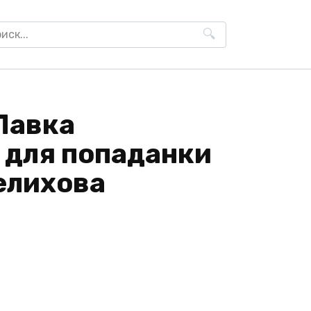
h
Лавка
 для попаданки
елихова