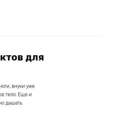
актов для
ноги, внуки уже
ое тело. Еще и
но дышать.