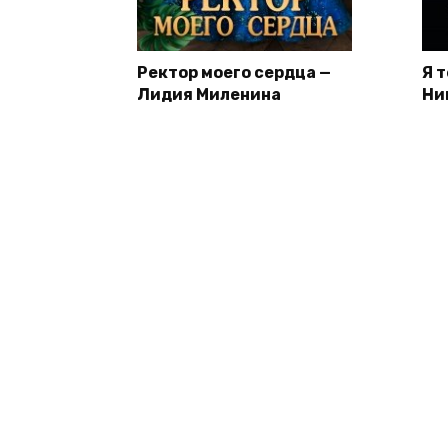
Ректор моего сердца —
Я 
Лидия Миленина
Ни