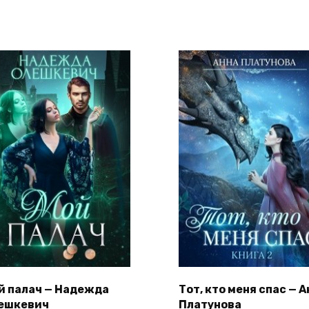
й палач — Надежда
Тот, кто меня спас — 
ешкевич
Платунова