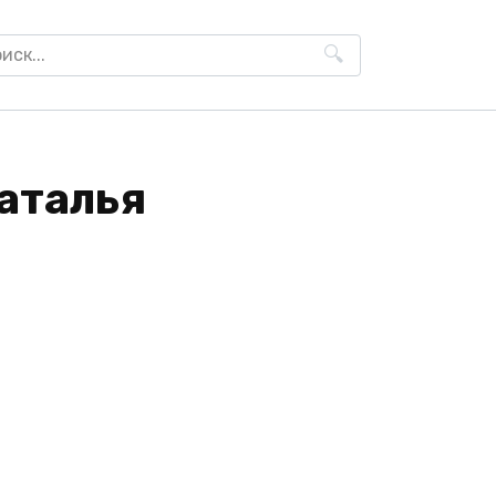
h
аталья