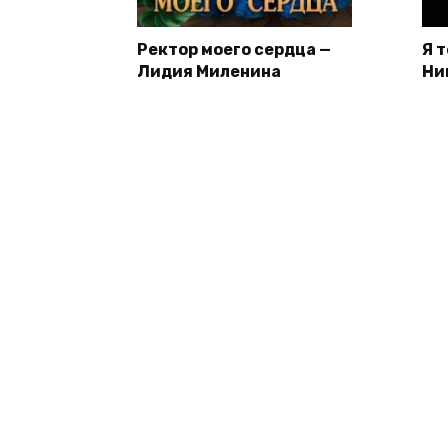
Ректор моего сердца —
Я 
Лидия Миленина
Ни