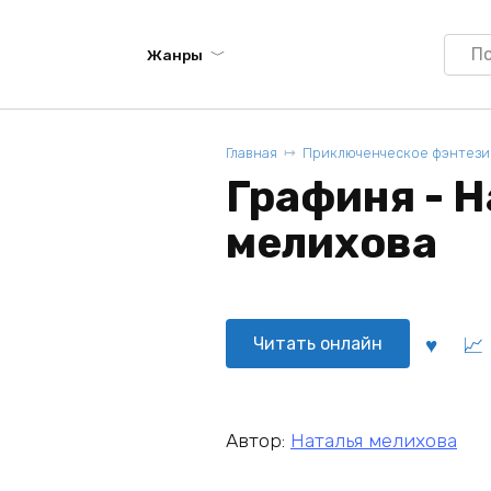
Searc
Жанры
for:
Главная
Приключенческое фэнтези
Графиня - Н
мелихова
Читать онлайн
Автор:
Наталья мелихова