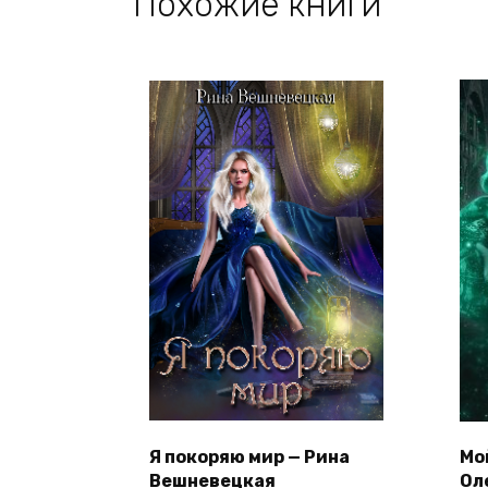
Похожие книги
Я покоряю мир — Рина
Мо
Вешневецкая
Ол