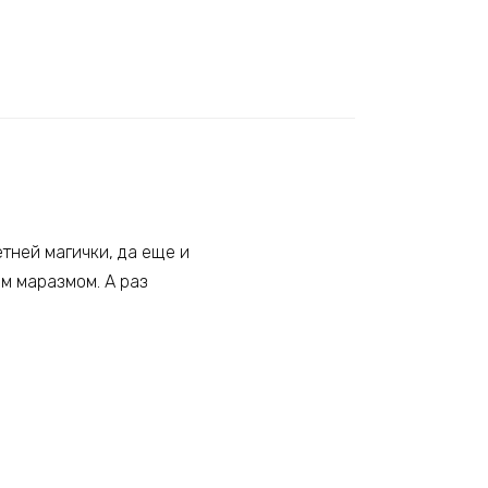
етней магички, да еще и
им маразмом. А раз