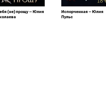
тебя (не) прощу — Юлия
Испорченная — Юлия
колаева
Пульс