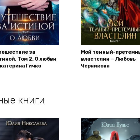
тешествие за
Мой темный-претемн
тиной. Том 2. О любви
властелин — Любовь
Екатерина Гичко
Черникова
ные книги