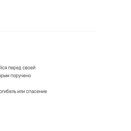
йся перед своей
торым поручено
Погибель или спасение