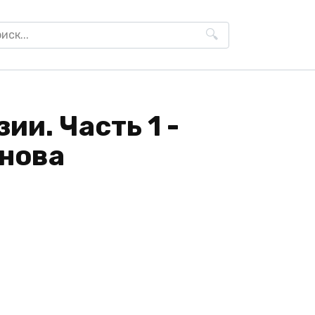
h
ии. Часть 1 -
нова