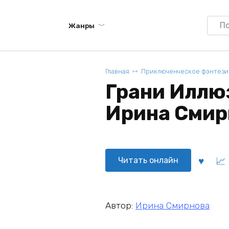
Searc
Жанры
for:
Главная
Приключенческое фэнтези
Грани Иллюз
Ирина Смир
Читать онлайн
Автор:
Ирина Смирнова