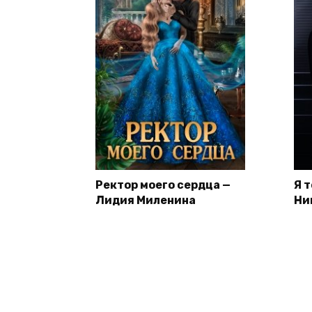
Ректор моего сердца —
Я 
Лидия Миленина
Ни