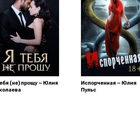
тебя (не) прощу — Юлия
Испорченная — Юлия
колаева
Пульс