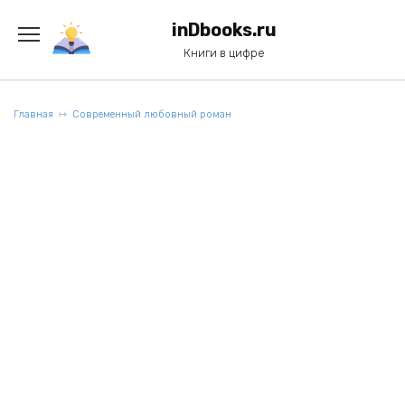
Перейти
к
inDbooks.ru
содержанию
Книги в цифре
Главная
Современный любовный роман