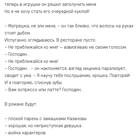
теперь в игрушки он решил заполучить меня.
Но я не хочу стать его очередной куклой!
– Матрёшка, не зли меня, – он так близко, что волосы на руках
стоят дыбом.
Испуганно оглядываюсь. В ресторане пусто.
– Не приближайся ко мне! — взвизгиваю не своим голосом.
– Господин…
– Не приближайся ко мне!
– Господин… – он наклоняется, взгляд хищника парализует,
сводит с ума. – Я научу тебя послушанию, крошка. Повторяй!
И я повторяю, стиснув зубы:
– Вам эспрессо или латте? Господин…
В романе будут:
– плохой парень с замашками Казановы
– хорошая, но неприступная девушка
– война характеров