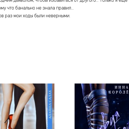
одним дьяволом, чтобы избавиться от другого… Только я еще н
тому что банально не знала правил…
ов раз мои ходы были неверными.