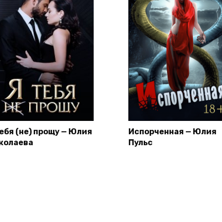
тебя (не) прощу — Юлия
Испорченная — Юлия
колаева
Пульс