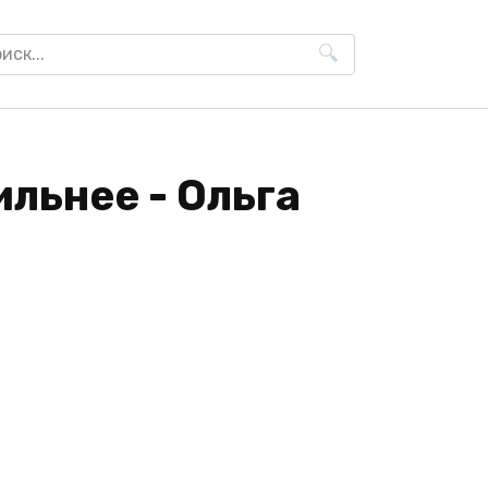
h
ильнее - Ольга