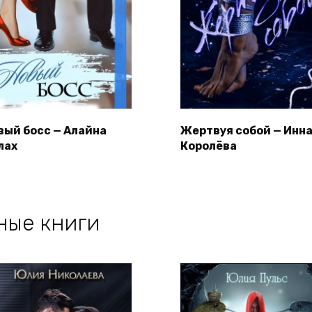
вый босс — Алайна
Жертвуя собой — Инн
лах
Королёва
ные книги