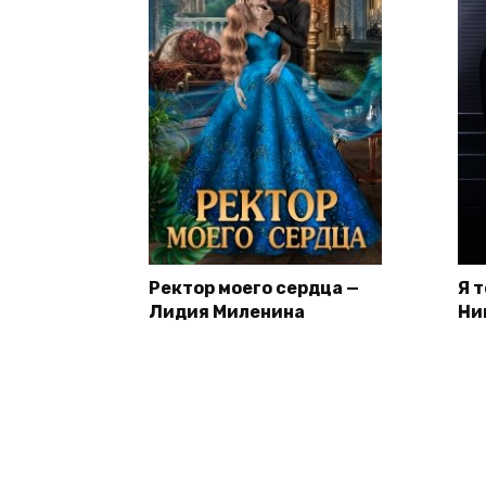
Ректор моего сердца —
Я 
Лидия Миленина
Ни