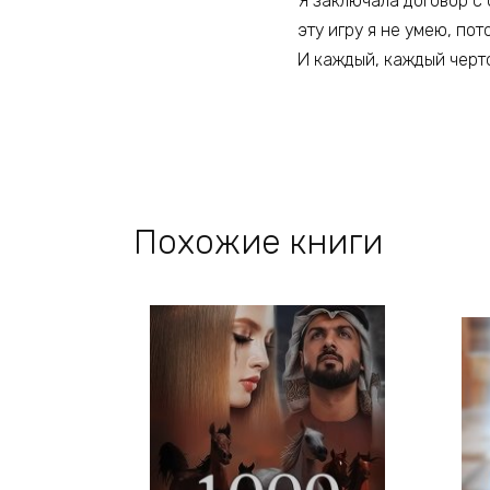
Я заключала договор с 
эту игру я не умею, по
И каждый, каждый черт
Похожие книги