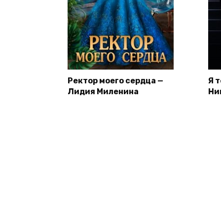
Ректор моего сердца —
Я 
Лидия Миленина
Ни