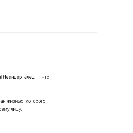
й! Неандерталец. — Что
зан жизнью, которого
оему лицу.