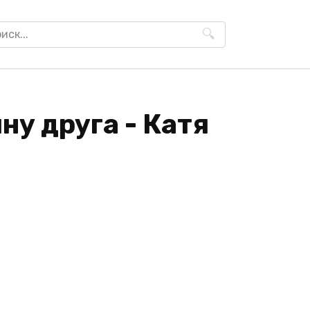
h
у друга - Катя