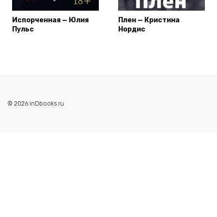
Испорченная — Юлия
Плен — Кристина
Пульс
Нордис
© 2026 inDbooks.ru