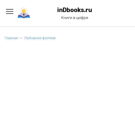
Перейти
к
inDbooks.ru
содержанию
Книги в цифре
Главная
Любовное фэнтези