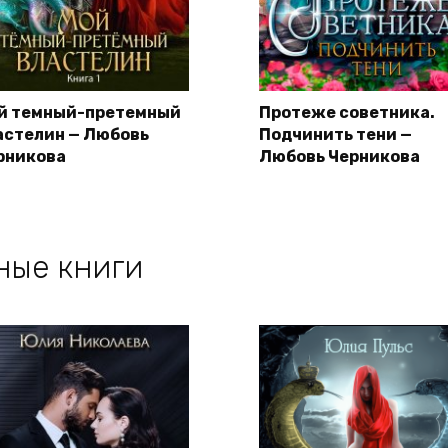
й темный-претемный
Протеже советника.
астелин — Любовь
Подчинить тени —
рникова
Любовь Черникова
ные книги