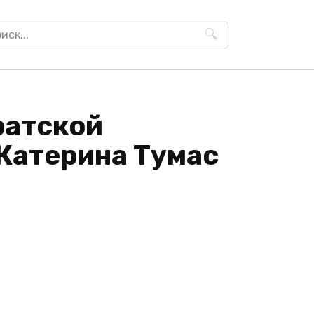
h
ратской
 Катерина Тумас