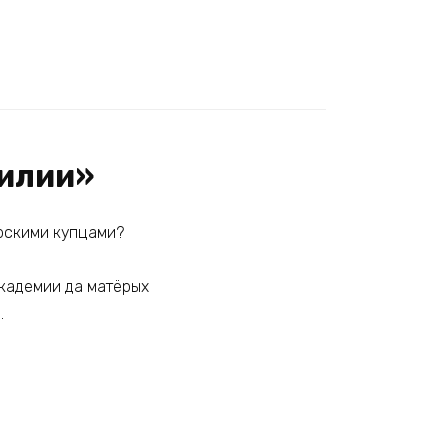
тилии»
орскими купцами?
Академии да матёрых
…