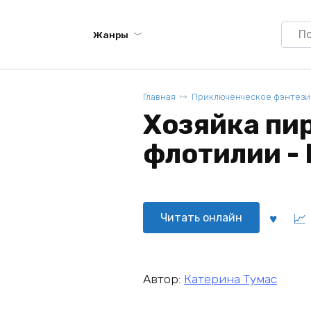
Searc
Жанры
for:
Главная
Приключенческое фэнтези
Хозяйка пи
флотилии -
Читать онлайн
Автор:
Катерина Тумас