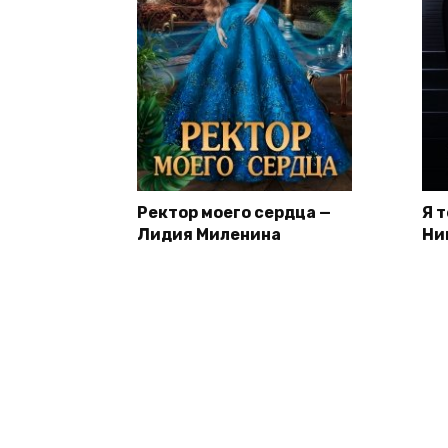
Ректор моего сердца —
Я 
Лидия Миленина
Ни