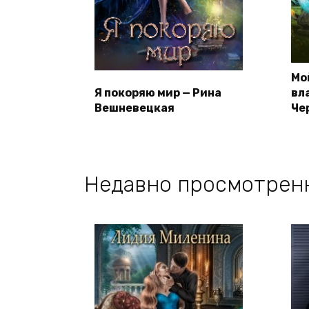
Мо
Я покоряю мир — Рина
вл
Вешневецкая
Че
Недавно просмотрен