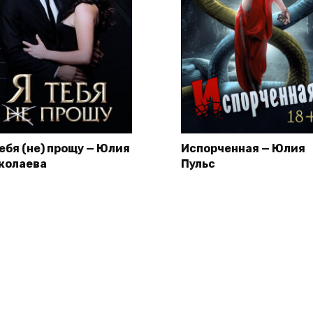
тебя (не) прощу — Юлия
Испорченная — Юлия
колаева
Пульс