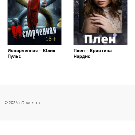
Испорченная — Юлия
Плен — Кристина
Пульс
Нордис
© 2026 inDbooks.ru