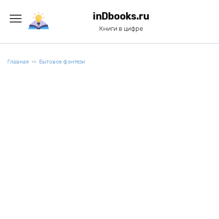
Перейти
к
inDbooks.ru
содержанию
Книги в цифре
Главная
Бытовое фэнтези