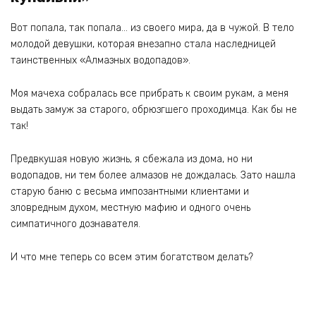
Вот попала, так попала… из своего мира, да в чужой. В тело
молодой девушки, которая внезапно стала наследницей
таинственных «Алмазных водопадов».
Моя мачеха собралась все прибрать к своим рукам, а меня
выдать замуж за старого, обрюзгшего проходимца. Как бы не
так!
Предвкушая новую жизнь, я сбежала из дома, но ни
водопадов, ни тем более алмазов не дождалась. Зато нашла
старую баню с весьма импозантными клиентами и
зловредным духом, местную мафию и одного очень
симпатичного дознавателя.
И что мне теперь со всем этим богатством делать?