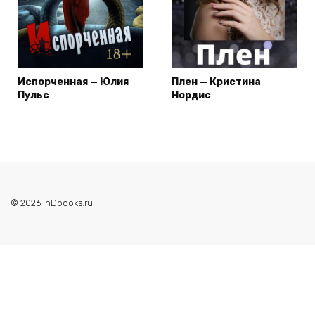
Испорченная — Юлия
Плен — Кристина
Пульс
Нордис
© 2026 inDbooks.ru