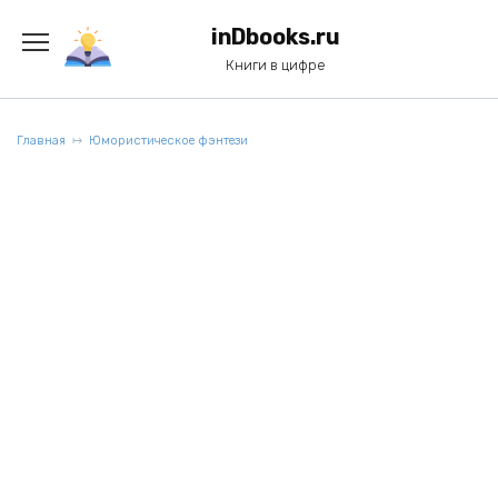
Перейти
к
inDbooks.ru
содержанию
Книги в цифре
Главная
Юмористическое фэнтези