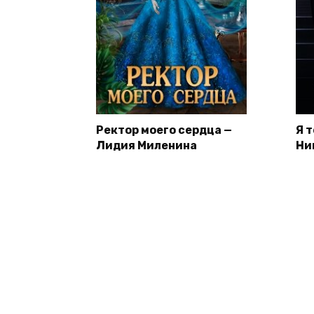
Ректор моего сердца —
Я 
Лидия Миленина
Ни