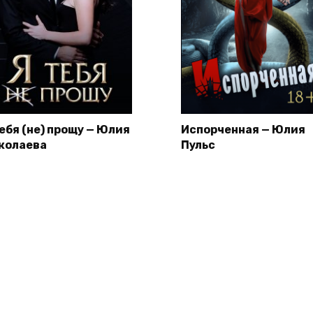
тебя (не) прощу — Юлия
Испорченная — Юлия
колаева
Пульс