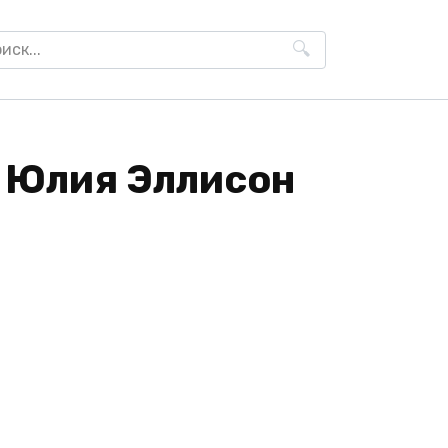
h
- Юлия Эллисон