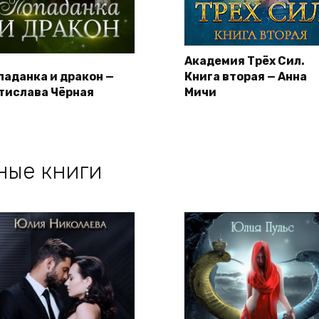
Академия Трёх Сил.
паданка и дракон —
Книга вторая — Анна
тислава Чёрная
Мичи
ные книги