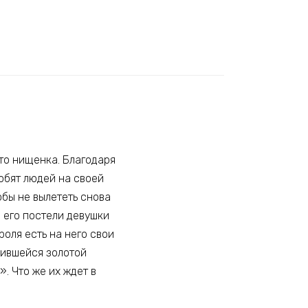
то нищенка. Благодаря
юбят людей на своей
обы не вылететь снова
В его постели девушки
роля есть на него свои
дившейся золотой
. Что же их ждет в